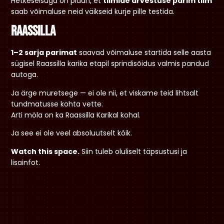
Hetkeseisuga on plaan, et
tiimide arvestuse parim tiim
saab võimaluse neid väikseid kurje pille testida.
Raassilla
1–2 sarja parimat
saavad võimaluse startida selle aasta
sügisel Raassilla karika etapil sprindisõidus valmis pandud
autoga.
Ja ärge muretsege — ei ole nii, et viskame teid lihtsalt
tundmatusse kohta vette.
Arti möla on ka Raassilla Karikal kohal.
Ja see ei ole veel absoluutselt kõik.
Watch this space.
Siin tuleb oluliselt täpsustusi ja
lisainfot.