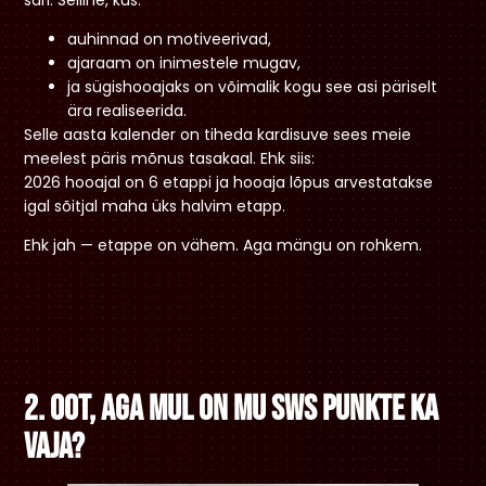
auhinnad on motiveerivad,
ajaraam on inimestele mugav,
ja sügishooajaks on võimalik kogu see asi päriselt
ära realiseerida.
Selle aasta kalender on tiheda kardisuve sees meie
meelest päris mõnus tasakaal. Ehk siis:
2026 hooajal on 6 etappi ja hooaja lõpus arvestatakse
igal sõitjal maha üks halvim etapp.
Ehk jah — etappe on vähem. Aga mängu on rohkem.
2. Oot, aga mul on mu SWS punkte ka
vaja?