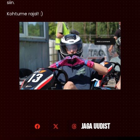
siin.
Kohtume rajal! :)
Jaga uudist