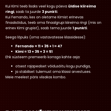
Kui Kimi teeb lisaks veel kogu päeva
üldise kiireima
ringi
, saab ta juurde
3 punkti
.
Kui Fernando, kes on oletame Kimist erinevas
finaalsõidus, teeb oma finaalgrupi kiireima ringi (mis on
erinev Kimi grupist), saab tema juurde
1 punkti
.
Seega lõpuks (oma vastavatesse klassidesse):
Fernando = 11 + 35 + 1 = 47
Kimi = 13 + 35 + 3 = 51
Ehk süsteem premeerib korraga kahte asja:
otsest rajapealset võidusõitu kogu pundiga,
ja stabiilset tulemust oma klassi arvestuses.
Meie meelest päris viisakas kombo.