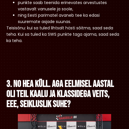
punkte saab teenida erinevates arvestustes
vastavalt vanusele ja soole,
ning Eesti parimatel avaneb tee ka edasi
suuremate asjade suunas.
Teisisõnu: kui sa tuled lihtsalt hästi sõitma, saad seda
teha. Kui sa tuled ka SWS punkte taga ajama, saad seda
ka teha.
3. No hea küll. Aga eelmisel aastal
oli teil kaalu ja klassidega veits,
eee, seikluslik suhe?