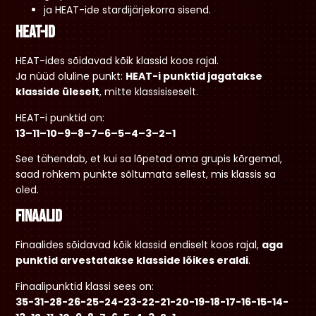
ja HEAT-ide stardijärjekorra sisend.
HEAT-id
HEAT-ides sõidavad kõik klassid koos rajal.
Ja nüüd oluline punkt:
HEAT-i punktid jagatakse
klasside üleselt
, mitte klassisiseselt.
HEAT-i punktid on:
13–11–10–9–8–7–6–5–4–3–2–1
See tähendab, et kui sa lõpetad oma grupis kõrgemal,
saad rohkem punkte sõltumata sellest, mis klassis sa
oled.
Finaalid
Finaalides sõidavad kõik klassid endiselt koos rajal,
aga
punktid arvestatakse klasside lõikes eraldi
.
Finaalipunktid klassi sees on:
35-31-28-26-25-24-23-22-21-20-19-18-17-16-15-14-