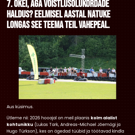
7. Okei, aga võistlusolukordade
haldus? Eelmisel aastal natuke
longas see teema teil vahepeal.
Aus küsimus.
Ütleme nii: 2026 hooajal on meil plaanis
kolm alalist
kohtunikku
(Lukas Tark, Andreas-Michael Jõemägi ja
Hugo Türkson), kes on ägedad tüübid ja töötavad kindla