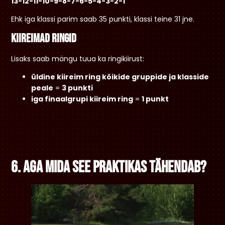
13-12-11-10-9-8-7-6-5-4-3-2-1
Ehk iga klassi parim saab 35 punkti, klassi teine 31 jne.
Kiireimad ringid
Lisaks saab mängu tuua ka ringikiirust:
üldine kiireim ring kõikide gruppide ja klasside
peale
=
3 punkti
iga finaalgrupi kiireim ring
=
1 punkt
6. Aga mida see praktikas tähendab?