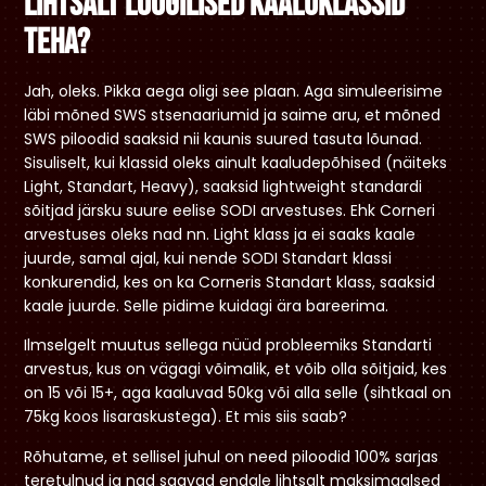
lihtsalt loogilised kaaluklassid
teha?
Jah, oleks. Pikka aega oligi see plaan. Aga simuleerisime
läbi mõned SWS stsenaariumid ja saime aru, et mõned
SWS piloodid saaksid nii kaunis suured tasuta lõunad.
Sisuliselt, kui klassid oleks ainult kaaludepõhised (näiteks
Light, Standart, Heavy), saaksid lightweight standardi
sõitjad järsku suure eelise SODI arvestuses. Ehk Corneri
arvestuses oleks nad nn. Light klass ja ei saaks kaale
juurde, samal ajal, kui nende SODI Standart klassi
konkurendid, kes on ka Corneris Standart klass, saaksid
kaale juurde. Selle pidime kuidagi ära bareerima.
Ilmselgelt muutus sellega nüüd probleemiks Standarti
arvestus, kus on vägagi võimalik, et võib olla sõitjaid, kes
on 15 või 15+, aga kaaluvad 50kg või alla selle (sihtkaal on
75kg koos lisaraskustega). Et mis siis saab?
Rõhutame, et sellisel juhul on need piloodid 100% sarjas
teretulnud ja nad saavad endale lihtsalt maksimaalsed