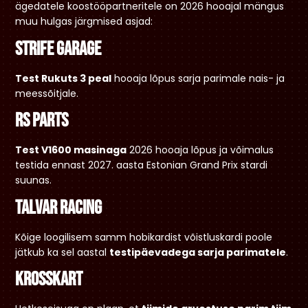
ägedatele koostööpartneritele on 2026 hooajal mängus
muu hulgas järgmised asjad:
Strife Garage
Test Rukuts 3 peal
hooaja lõpus sarja parimale nais- ja
meessõitjale.
RS Parts
Test V1600 masinaga
2026 hooaja lõpus ja võimalus
testida ennast 2027. aasta Estonian Grand Prix stardi
suunas.
Talvar Racing
Kõige loogilisem samm hobikardist võistluskardi poole
jätkub ka sel aastal
testipäevadega sarja parimatele
.
Krosskart