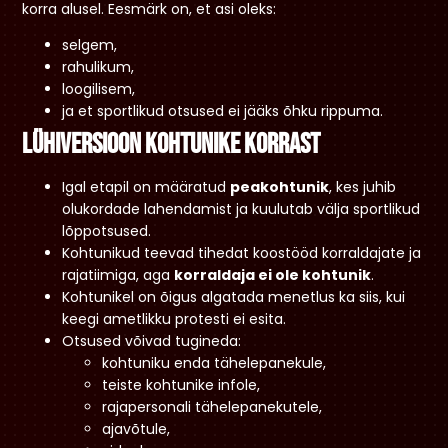
korra alusel. Eesmärk on, et asi oleks:
selgem,
rahulikum,
loogilisem,
ja et sportlikud otsused ei jääks õhku rippuma.
Lühiversioon kohtunike korrast
Igal etapil on määratud
peakohtunik
, kes juhib
olukordade lahendamist ja kuulutab välja sportlikud
lõppotsused.
Kohtunikud teevad tihedat koostööd korraldajate ja
rajatiimiga, aga
korraldaja ei ole kohtunik
.
Kohtunikel on õigus algatada menetlus ka siis, kui
keegi ametlikku protesti ei esita.
Otsused võivad tugineda:
kohtuniku enda tähelepanekule,
teiste kohtunike infole,
rajapersonali tähelepanekutele,
ajavõtule,