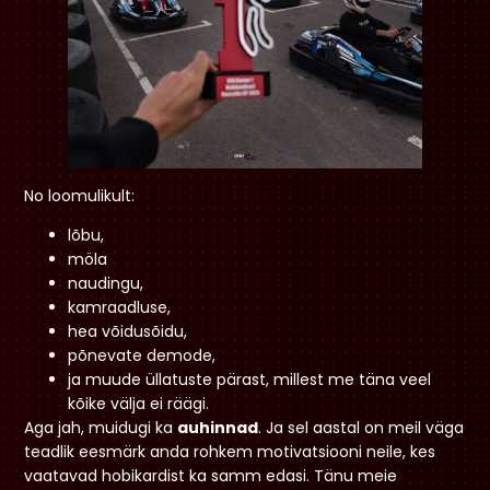
No loomulikult:
lõbu,
möla
naudingu,
kamraadluse,
hea võidusõidu,
põnevate demode,
ja muude üllatuste pärast, millest me täna veel
kõike välja ei räägi.
Aga jah, muidugi ka
auhinnad
. Ja sel aastal on meil väga
teadlik eesmärk anda rohkem motivatsiooni neile, kes
vaatavad hobikardist ka samm edasi. Tänu meie