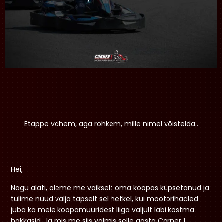
Etappe vähem, aga rohkem, mille nimel võistelda..
Hei,
Nagu alati, oleme me vaikselt oma koopas küpsetanud ja
tulime nüüd välja täpselt sel hetkel, kui mootorihääled
juba ka meie koopamüüridest liiga valjult läbi kostma
hakkasid. Ja mis me siis valmis selle aasta Corner 1