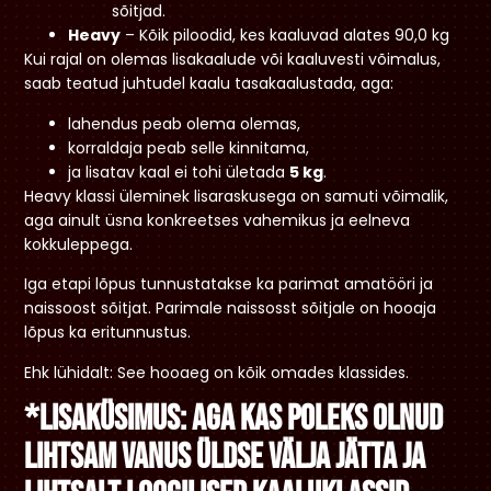
sõitjad.
Heavy
– Kõik piloodid, kes kaaluvad alates 90,0 kg
Kui rajal on olemas lisakaalude või kaaluvesti võimalus,
saab teatud juhtudel kaalu tasakaalustada, aga:
lahendus peab olema olemas,
korraldaja peab selle kinnitama,
ja lisatav kaal ei tohi ületada
5 kg
.
Heavy klassi üleminek lisaraskusega on samuti võimalik,
aga ainult üsna konkreetses vahemikus ja eelneva
kokkuleppega.
Iga etapi lõpus tunnustatakse ka parimat amatööri ja
naissoost sõitjat. Parimale naissosst sõitjale on hooaja
lõpus ka eritunnustus.
Ehk lühidalt: See hooaeg on kõik omades klassides.
*Lisaküsimus: Aga kas poleks olnud
lihtsam vanus üldse välja jätta ja