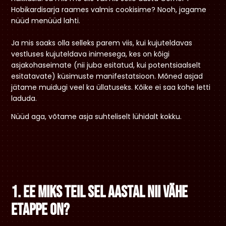
Hobikardisarja raames valmis cookisime? Nooh, jagame
nüüd menüüd lahti.
Ja mis saaks olla selleks parem viis, kui kujuteldavas
vestluses kujuteldava inimesega, kes on kõigi
asjakohaseimate (nii juba esitatud, kui potentsiaalselt
esitatavate) küsimuste manifestatsioon. Mõned asjad
jätame muidugi veel ka üllatuseks. Kõike ei saa kohe letti
laduda.
Nüüd aga, võtame asja suhteliselt lühidalt kokku.
1. Ee miks teil sel aastal nii vähe
etappe on?