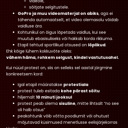
videole,
sõitjate selgitustele.
GoPro ja muu videomaterjal on abiks
, aga ei
tähenda automaatselt, et video olemasolu võidab
vaidluse ära.
Kohtunikul on õigus lõpetada vaidlus, kui see
muutub ebasisuliseks või hakkab korda rikkuma.
Etapil tehtud sportlikud otsused on
lõplikud
.
Ehk kõige lühem kokkuvõte oleks:
vähem häma, rohkem selgust, kindel vastutusahel.
Kui nüüd protest on, siis on selleks sel aastal järgmine
konkreetsem kord:
Igal etapil määratakse
protestiala
protest tuleb esitada
kohe pärast sõitu
hiljemalt
10 minuti jooksul
protest peab olema
sisuline
, mitte lihtsalt “no see
oli halb otsus”
peakohtunik võib võtta poodiumit või ohutust
mõjutavad küsimused menetlusse eelisjärjekorras