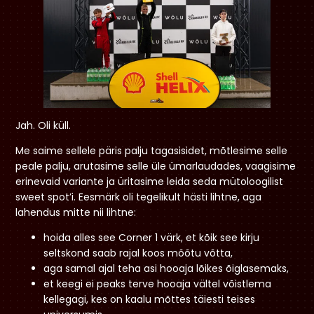
Jah. Oli küll.
Me saime sellele päris palju tagasisidet, mõtlesime selle
peale palju, arutasime selle üle ümarlaudades, vaagisime
erinevaid variante ja üritasime leida seda mütoloogilist
sweet spot’i. Eesmärk oli tegelikult hästi lihtne, aga
lahendus mitte nii lihtne:
hoida alles see Corner 1 värk, et kõik see kirju
seltskond saab rajal koos mõõtu võtta,
aga samal ajal teha asi hooaja lõikes õiglasemaks,
et keegi ei peaks terve hooaja vältel võistlema
kellegagi, kes on kaalu mõttes täiesti teises