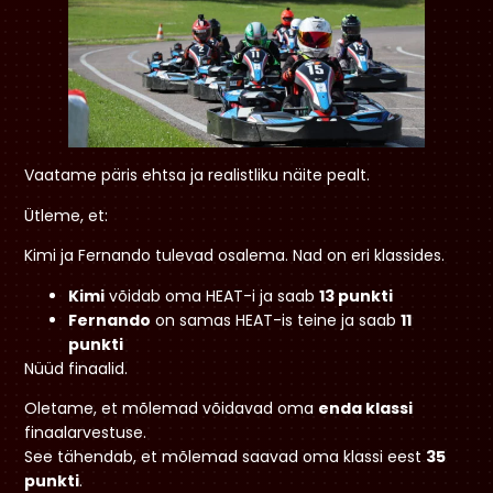
Vaatame päris ehtsa ja realistliku näite pealt.
Ütleme, et:
Kimi ja Fernando tulevad osalema. Nad on eri klassides.
Kimi
võidab oma HEAT-i ja saab
13 punkti
Fernando
on samas HEAT-is teine ja saab
11
punkti
Nüüd finaalid.
Oletame, et mõlemad võidavad oma
enda klassi
finaalarvestuse.
See tähendab, et mõlemad saavad oma klassi eest
35
punkti
.