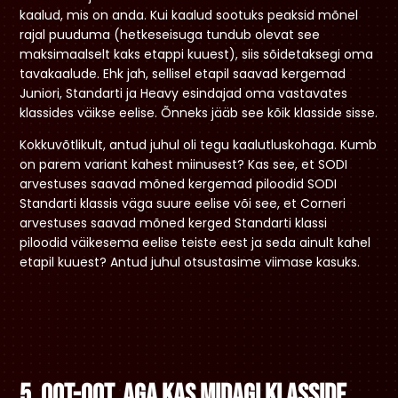
kaalud, mis on anda. Kui kaalud sootuks peaksid mõnel
rajal puuduma (hetkeseisuga tundub olevat see
maksimaalselt kaks etappi kuuest), siis sõidetaksegi oma
tavakaalude. Ehk jah, sellisel etapil saavad kergemad
Juniori, Standarti ja Heavy esindajad oma vastavates
klassides väikse eelise. Õnneks jääb see kõik klasside sisse.
Kokkuvõtlikult, antud juhul oli tegu kaalutluskohaga. Kumb
on parem variant kahest miinusest? Kas see, et SODI
arvestuses saavad mõned kergemad piloodid SODI
Standarti klassis väga suure eelise või see, et Corneri
arvestuses saavad mõned kerged Standarti klassi
piloodid väikesema eelise teiste eest ja seda ainult kahel
etapil kuuest? Antud juhul otsustasime viimase kasuks.
5. Oot-oot, aga kas midagi klasside