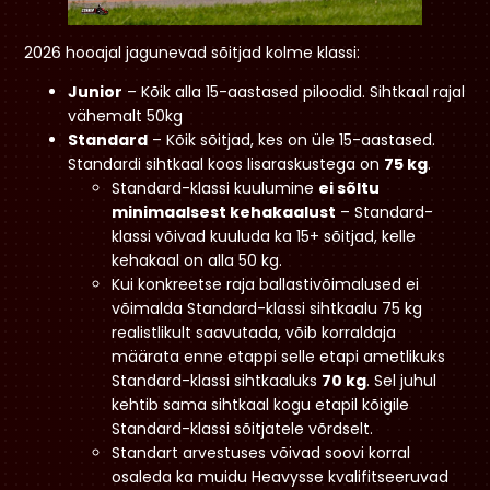
2026 hooajal jagunevad sõitjad kolme klassi:
Junior
– Kõik alla 15-aastased piloodid. Sihtkaal rajal
vähemalt 50kg
Standard
– Kõik sõitjad, kes on üle 15-aastased.
Standardi sihtkaal koos lisaraskustega on
75 kg
.
Standard-klassi kuulumine
ei sõltu
minimaalsest kehakaalust
– Standard-
klassi võivad kuuluda ka 15+ sõitjad, kelle
kehakaal on alla 50 kg.
Kui konkreetse raja ballastivõimalused ei
võimalda Standard-klassi sihtkaalu 75 kg
realistlikult saavutada, võib korraldaja
määrata enne etappi selle etapi ametlikuks
Standard-klassi sihtkaaluks
70 kg
. Sel juhul
kehtib sama sihtkaal kogu etapil kõigile
Standard-klassi sõitjatele võrdselt.
Standart arvestuses võivad soovi korral
osaleda ka muidu Heavysse kvalifitseeruvad