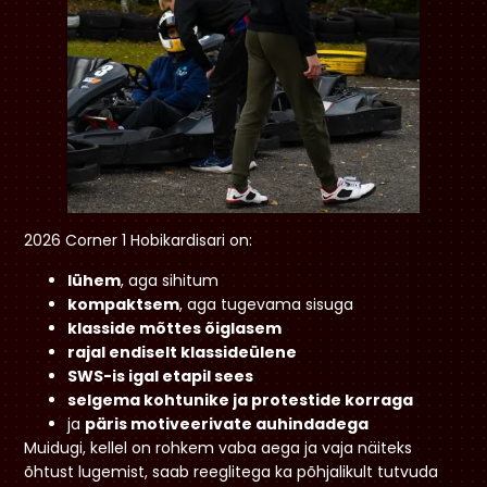
2026 Corner 1 Hobikardisari on:
lühem
, aga sihitum
kompaktsem
, aga tugevama sisuga
klasside mõttes õiglasem
rajal endiselt klassideülene
SWS-is igal etapil sees
selgema kohtunike ja protestide korraga
ja
päris motiveerivate auhindadega
Muidugi, kellel on rohkem vaba aega ja vaja näiteks
õhtust lugemist, saab reeglitega ka põhjalikult tutvuda