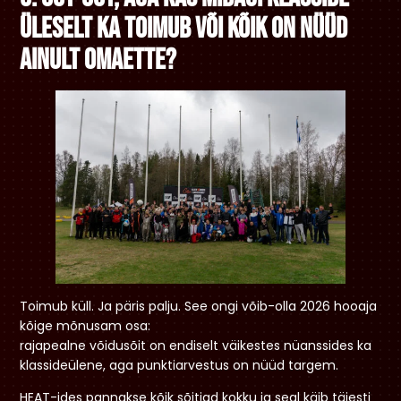
üleselt ka toimub või kõik on nüüd
ainult omaette?
Toimub küll. Ja päris palju. See ongi võib-olla 2026 hooaja
kõige mõnusam osa:
rajapealne võidusõit on endiselt väikestes nüanssides ka
klassideülene, aga punktiarvestus on nüüd targem.
HEAT-ides pannakse kõik sõitjad kokku ja seal käib täiesti