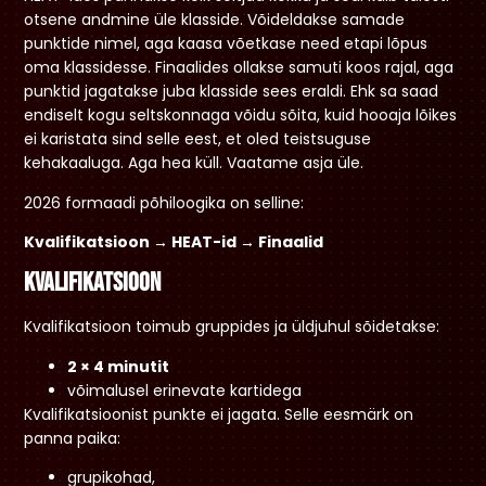
otsene andmine üle klasside. Võideldakse samade
punktide nimel, aga kaasa võetkase need etapi lõpus
oma klassidesse. Finaalides ollakse samuti koos rajal, aga
punktid jagatakse juba klasside sees eraldi. Ehk sa saad
endiselt kogu seltskonnaga võidu sõita, kuid hooaja lõikes
ei karistata sind selle eest, et oled teistsuguse
kehakaaluga. Aga hea küll. Vaatame asja üle.
2026 formaadi põhiloogika on selline:
Kvalifikatsioon → HEAT-id → Finaalid
Kvalifikatsioon
Kvalifikatsioon toimub gruppides ja üldjuhul sõidetakse:
2 × 4 minutit
võimalusel erinevate kartidega
Kvalifikatsioonist punkte ei jagata. Selle eesmärk on
panna paika:
grupikohad,