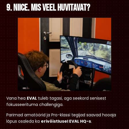
9. Niice. Mis veel huvitavat?
Vana hea
EVAL
tuleb tagasi, aga seekord senisest
fokusseerituma challengiga.
Parimad amatöörid ja Pro-klassi tegijad saavad hooaja
lõpus osaleda ka
erivõistlusel EVAL HQ-s
.