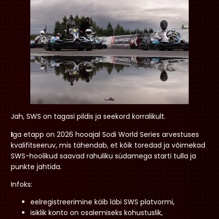
Jah, SWS on tagasi pildis ja seekord korralikult.
I
ga etapp on 2026 hooajal Sodi World Series arvestuses
kvalifitseeruv, mis tähendab, et kõik toredad ja võimekad
SWS-hoolikud saavad rahuliku südamega starti tulla ja
punkte jahtida.
Infoks:
eelregistreerimine käib läbi SWS platvormi,
isiklik konto on osalemiseks kohustuslik,