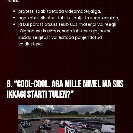
Lisaks:
protesti saab toetada videomaterjaliga,
aga kohtunik otsustab, kui palju ta seda kasutab,
ja kui pärast otsust tekib uus materjal või reegli
tõlgenduse küsimus, saab lühikese aja jooksul
küsida selgitust või esitada põhjendatud
vaidlustuse.
8. “Cool-cool. Aga mille nimel ma siis
ikkagi starti tulen?”