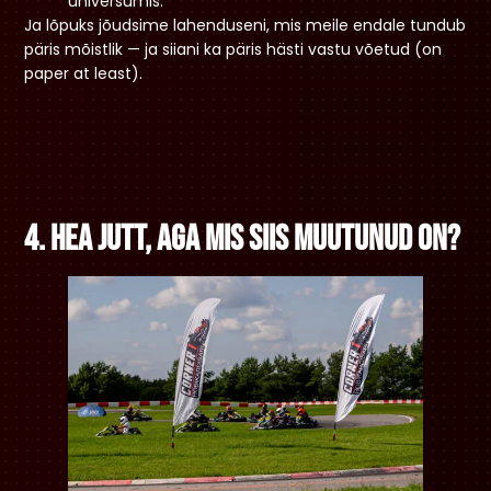
universumis.
Ja lõpuks jõudsime lahenduseni, mis meile endale tundub
päris mõistlik — ja siiani ka päris hästi vastu võetud (on
paper at least).
4. Hea jutt, aga mis siis muutunud on?