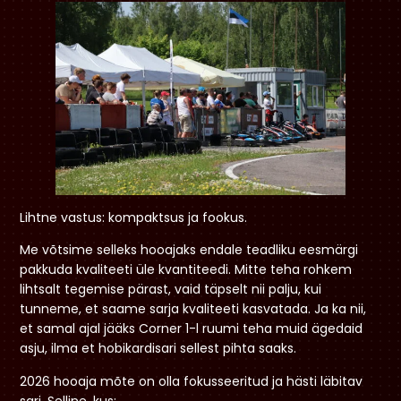
Lihtne vastus: kompaktsus ja fookus.
Me võtsime selleks hooajaks endale teadliku eesmärgi
pakkuda kvaliteeti üle kvantiteedi. Mitte teha rohkem
lihtsalt tegemise pärast, vaid täpselt nii palju, kui
tunneme, et saame sarja kvaliteeti kasvatada. Ja ka nii,
et samal ajal jääks Corner 1-l ruumi teha muid ägedaid
asju, ilma et hobikardisari sellest pihta saaks.
2026 hooaja mõte on olla fokusseeritud ja hästi läbitav
sari. Selline, kus: