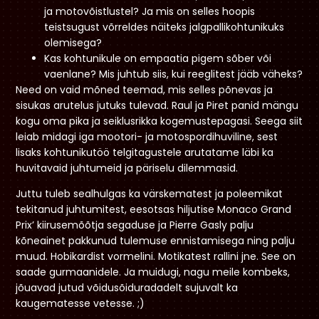
ja motovõistlustel? Ja mis on selles hoopis
teistsugust võrreldes näiteks jalgpallikohtunikuks
olemisega?
Kas kohtunikule on empaatia pigem sõber või
vaenlane? Mis juhtub siis, kui reeglitest jääb väheks?
Need on vaid mõned teemad, mis selles põnevas ja
sisukas arutelus jutuks tulevad. Raul ja Piret panid mängu
kogu oma pika ja seiklusrikka kogemustepagasi. Seega siit
leiab midagi iga mootori- ja motospordihuviline, sest
lisaks kohtunikutöö telgitagustele arutatame läbi ka
huvitavaid juhtumeid ja päriselu dilemmasid.
Juttu tuleb sealhulgas ka värskematest ja poleemikat
tekitanud juhtumitest, eesotsas hiljutise Monaco Grand
Prix’ kiirusemõõtja segaduse ja Pierre Gasly palju
kõneainet pakkunud tulemuse ennistamisega ning palju
muud. Hobikardist vormelini. Motikatest rallini jne. See on
saade gurmaanidele. Ja muidugi, nagu meile kombeks,
jõuavad jutud võidusõiduradadelt sujuvalt ka
kaugematesse vetesse. ;)