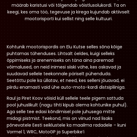
määrab karistusi või tõlgendab võistlusolukordi. Ta on
keegi, kes oma töö, tegevuse ja kirega kujundab aktiivselt
mootorisporti kui sellist ning selle kultuuri.
Kohtunik mootorispordis on Elu Kutse selles sõna kõige
puhtamas tähenduses. Lihtsalt öeldes, kuigi selleks
õppimiseks ja arenemiseks on täna aina paremad
võimalused, on neid inimesi siiski vähe, kes oskavad ja
suudavad sellele teekonnale päriselt pühenduda.
Seetõttu pole ka üllatav, et need, kes selleni jõuavad, ei
piirdu enamasti vaid ühe auto-moto-kardi distsipliiniga.
Raul ja Piret Koov võisid küll sellele teele pigem sattuda
pool juhuslikult (nagu tihti kipub olema kohtunike puhul).
Aga selle tee edasi kõndimisel pole juhusega mitte
midagi pistmist. Teekond, mis on viinud nad lisaks
põnevatele Eesti seiklustele ka maailma radadele – kuni
Vormel 1, WRC, MotoGP ja Superbike’i