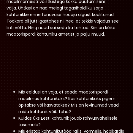
maailmameistrivõistlustega kokku puutumiseni
välja. Ühtlasi on nad meiegi tagasihoidliku sarja
kohtunikke enne tänavuse hooaja algust koolitanud.
Tookord oli jutt igastahes nii hea, et tekkis vajadus see
linti võtta. Ning nüüd sai seda ka tehtud. Siin on kõike
mootorispordi kohtuniku ametist ja palju muud.
Mis eeldusi on vaja, et saada mootorispordi
maailmas kohtunikuks? Kas kohtunikuks pigem
õpitakse või kasvatakse? Mis on levinumad vead,
mida kohtunik võib teha?
Kuidas üks Eesti kohtunik jõuab rahvusvahelisele
tasemele?
Mis eristab kohtunikutööd rallis, vormelis, hobikardis