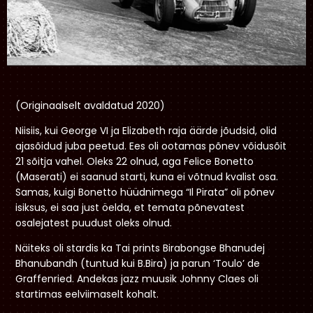
(Originaalselt avaldatud 2020)
Niisiis, kui George VI ja Elizabeth raja äärde jõudsid, olid
ajasõidud juba peetud. Ees oli ootamas põnev võidusõit
21 sõitja vahel. Oleks 22 olnud, aga Felice Bonetto
(Maserati) ei saanud starti, kuna ei võtnud kvalist osa.
Samas, kuigi Bonetto hüüdnimega “Il Pirata” oli põnev
isiksus, ei saa just öelda, et temata põnevatest
osalejatest puudust oleks olnud.
Näiteks oli stardis ka Tai prints Birabongse Bhanudej
Bhanubandh (tuntud kui B.Bira) ja parun ‘Toulo’ de
Graffenried. Andekas jazz muusik Johnny Claes oli
startimas eelviimaselt kohalt.