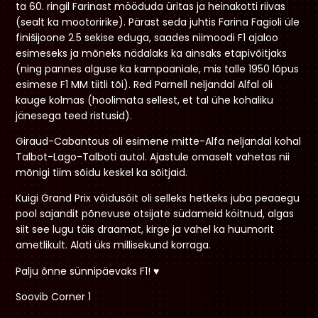
ta 60. ringil Farinast mööduda üritas ja heinakotti riivas
(sealt ka mootoririke). Pärast seda juhtis Farina Fagioli üle
finišijoone 2.5 sekise eduga, saades niimoodi F1 ajaloo
esimeseks ja mõneks nädalaks ka ainsaks etapivõitjaks
(ning pannes alguse ka kampaaniale, mis talle 1950 lõpus
esimese F1 MM tiitli tõi). Red Parnell neljandal Alfal oli
kauge kolmas (hoolimata sellest, et tal ühe kohaliku
jänesega teed ristusid).
Giraud-Cabantous oli esimene mitte-Alfa neljandal kohal
Talbot-Lago-Talboti autol. Ajastule omaselt vahetas nii
mõnigi tiim sõidu keskel ka sõitjaid.
Kuigi Grand Prix võidusõit oli selleks hetkeks juba peaaegu
pool sajandit põnevuse otsijate südameid köitnud, algas
siit see lugu täis draamat, kirge ja vahel ka huumorit
ametlikult. Alati üks millisekund korraga.
Palju õnne sünnipäevaks F1! ♥️
Soovib Corner 1