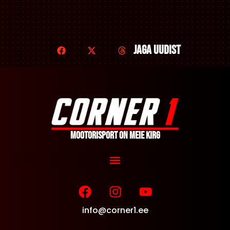
Jaga uudist
Mootorisport on meie kirg
info@corner1.ee