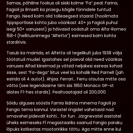
Samas, põhiline fookus oli siiski kolme “Fa” peal: Farina,
Fagioli ja ilmselt ka praegu kõigile fännidele tuntud
Fangio. Need kolm olid tolleaegsed staarid (hoolimata
tippsportlase kohta juba väärikast 40+ ja Fagioli puhul
isegi 50+ vanusest) ja hõivasid oodatult oma Alfa-Romeo
158-l (hellitusnimega “Alfetta”) esimesed kolm kohta
stardirivis.
Tasub ka mainida, et Alfetta oli tegelikult juba 1938 välja
töötatud mudel. Igastahes sel päeval olid need väärikas
vanuses Alfad kiireimad ja võtsid neljakesi esireas kohad
sisse, sest “Fa-dega” liitus veel ka kohalik Red Parnell (jah
esirida oli 4 autot). Ahjaa. Ferrari… Ferru otsutas mitte osa
võtta (see legendaarne tiim siis 1950 Monaco GP-st
alates F1-hes stardis). Pealtvaatajaid oli 200,000.
Sõidu alguses sööstis Farnia liidrina minema Fagioli ja
Fangio tema kannul. Varastel ringidel vahetasid nad
omavahel pidevalt kohti… for fun . Järgnevatel aastatel
üheks esimeseks F1 megastaariks saanud Fangio paraku
lõpuks katkestas mootoririkke tõttu. Aga mitte enne kui