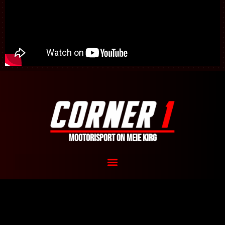
Mootorisport on meie kirg
info@corner1.ee