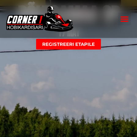
Põltsamaa GP
17 May
REGISTREERI ETAPILE