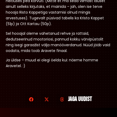
heitluses pea kõrvuti. (Mitte et ma seda viimast lauset
ainult selleks kirjutaks, et mainida – jah, olen ise terve
hooaja Risto Kappetiga vastamisi olnud mingis
arvestuses). Tugevalt püsivad tabelis ka Kristo Kappet
(51p) ja Ott Kartau (50p).
Sel hooajal oleme vahetanud rehve ja rattaid,
dedutseerinud mootoriosi, pannud kokku värvipüstolit
ning isegi garaažist välja manööverdanud. Nüüd jääb vaid
oodata, mida toob Aravete finaal.
Ja üldse – muud ei olegi öelda kui: näeme homme
Aravetel. :)
Jaga uudist