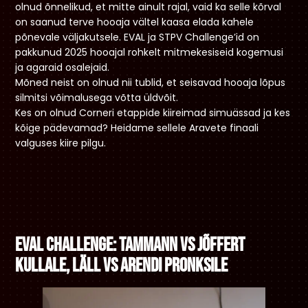
olnud õnnelikud, et mitte ainult rajal, vaid ka selle kõrval
on saanud terve hooaja vältel kaasa elada kahele
põnevale väljakutsele. EVAL ja STPV Challenge’id on
pakkunud 2025 hooajal rohkelt mitmekesiseid kogemusi
ja agaraid osalejaid.
Mõned neist on olnud nii tublid, et seisavad hooaja lõpus
silmitsi võimalusega võtta üldvõit.
Kes on olnud Corneri etappide kiireimad simuässad ja kes
kõige pädevamad? Heidame sellele Aravete finaali
valguses kiire pilgu.
EVAL Challenge: Tammann vs Jõffert
kullale, Läll vs Arendi pronksile