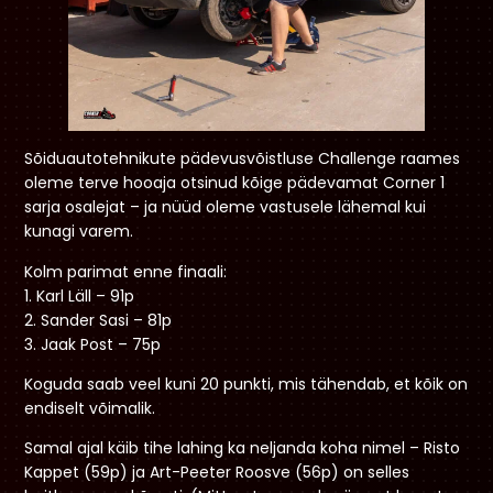
Sõiduautotehnikute pädevusvõistluse Challenge raames
oleme terve hooaja otsinud kõige pädevamat Corner 1
sarja osalejat – ja nüüd oleme vastusele lähemal kui
kunagi varem.
Kolm parimat enne finaali:
1. Karl Läll – 91p
2. Sander Sasi – 81p
3. Jaak Post – 75p
Koguda saab veel kuni 20 punkti, mis tähendab, et kõik on
endiselt võimalik.
Samal ajal käib tihe lahing ka neljanda koha nimel – Risto
Kappet (59p) ja Art-Peeter Roosve (56p) on selles