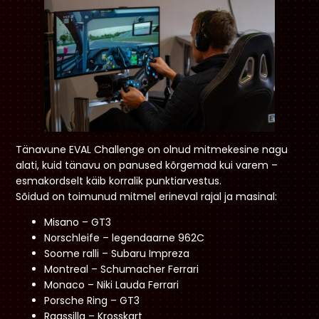
Tänavune EVAL Challenge on olnud mitmekesine nagu
alati, kuid tänavu on panused kõrgemad kui varem –
esmakordselt käib korralik punktiarvestus.
Sõidud on toimunud mitmel erineval rajal ja masinal:
Misano – GT3
Norschleife – legendaarne 962C
Soome ralli – Subaru Impreza
Montreal – Schumacher Ferrari
Monaco – Niki Lauda Ferrari
Porsche Ring – GT3
Raassilla – Krosskart