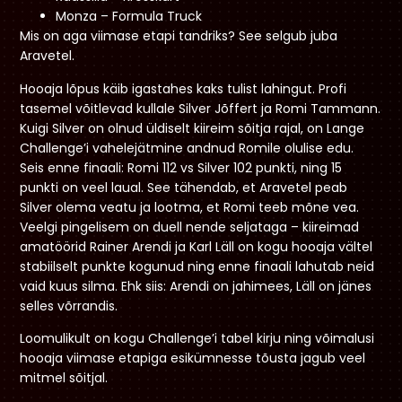
Monza – Formula Truck
Mis on aga viimase etapi tandriks? See selgub juba
Aravetel.
Hooaja lõpus käib igastahes kaks tulist lahingut. Profi
tasemel võitlevad kullale Silver Jõffert ja Romi Tammann.
Kuigi Silver on olnud üldiselt kiireim sõitja rajal, on Lange
Challenge’i vahelejätmine andnud Romile olulise edu.
Seis enne finaali: Romi 112 vs Silver 102 punkti, ning 15
punkti on veel laual. See tähendab, et Aravetel peab
Silver olema veatu ja lootma, et Romi teeb mõne vea.
Veelgi pingelisem on duell nende seljataga – kiireimad
amatöörid Rainer Arendi ja Karl Läll on kogu hooaja vältel
stabiilselt punkte kogunud ning enne finaali lahutab neid
vaid kuus silma. Ehk siis: Arendi on jahimees, Läll on jänes
selles võrrandis.
Loomulikult on kogu Challenge’i tabel kirju ning võimalusi
hooaja viimase etapiga esikümnesse tõusta jagub veel
mitmel sõitjal.