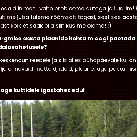
oredaid inimesi, vähe probleeme autoga ja ilus ilm!
kult me juba tuleme rõõmsalt tagasi, sest see aas
st kõik et saak olla siin kus me oleme! :)
 järgmise aasta plaanide kohta midagi paotada
ädalavahetusele?
eskendun reedele ja siis alles pühapäevale kui on v
alju erinevaid mõtteid, ideid, plaane, aga pakkumisi 
rage kuttidele igastahes edu!