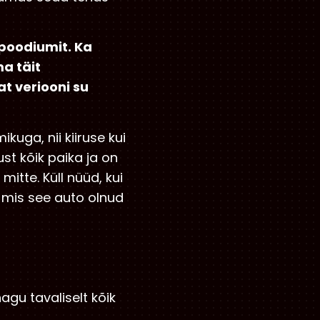
 poodiumit. Ka
ma täit
at veriooni su
uga, nii kiiruse kui
st kõik paika ja on
mitte. Küll nüüd, kui
m mis see auto olnud
agu tavaliselt kõik