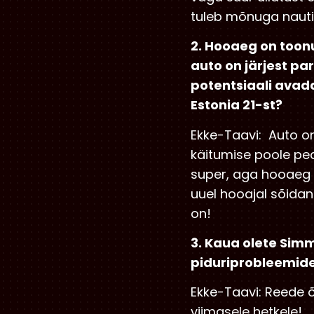
tuleb mõnuga naut
2. Hooaeg on toonu
auto on järjest pa
potentsiaali avada
Estonia 21-st?
Ekke-Taavi: Auto on
käitumise poole pea
super, aga hooaeg ko
uuel hooajal sõidan 
on!
3. Kaua olete Sim
piduriprobleemide
Ekke-Taavi: Reede õ
viimasele hetkele!