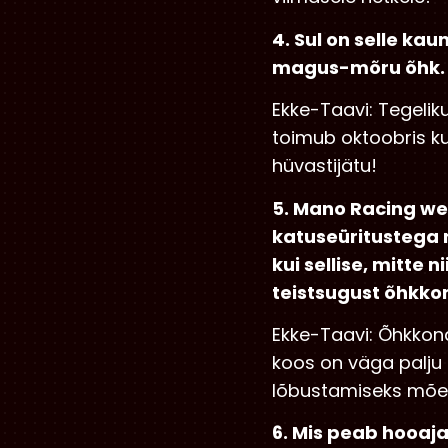
4. Sul on selle kau
magus-mõru õhk. 
Ekke-Taavi: Tegeliku
toimub oktoobris ku
hüvastijätu!
5. Mano Racing we
katuseüritustega 
kui sellise, mitte 
teistsugust õhkko
Ekke-Taavi: Õhkkond
koos on väga palju 
lõbustamiseks mõel
6. Mis peab hooaja