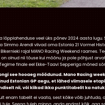
a lõpplahenduse veel üks põnev 2024 aasta lugu. 
ja Simmo Arendi viivad oma Estonia 21 Vormel Hist
b Bikernieki rajal MANO Racing Weekend raames. T
 on olnud nii tõuse kui mõõnu ja pole põhjust arvat
 Tegime finale eel Ekke-Taavi Sepperiga mõned sõ
resti ongi see hooaeg möödunud. Mano Racing wee
äinud Estonian GP aegu, et lähed viimasele etapi
iselt nii, või kiikad ikka punktitabelit ka natu
lt enam tabelit ei vaata, sest kõike võib juhtuda, 
ei tule. Seega tuleb minna, anda endast kõik, aga