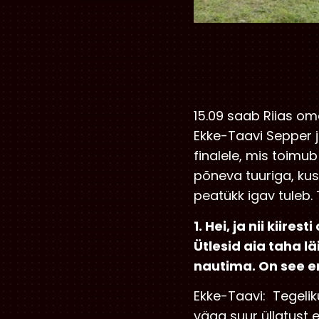
15.09 saab Riias om
Ekke-Taavi Sepper 
finalele, mis toimu
põneva tuuriga, kus
peatükk igav tuleb.
1. Hei, ja nii kii
Ütlesid aia taha l
nautima. On see end
Ekke-Taavi: Tegeliku
väga suur üllatust 