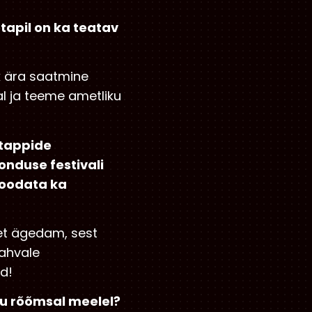
 etapil on ka teatav
ik ära saatmine
al ja teeme ametliku
etappide
onduse festivali
n oodata ka
 et ägedam, sest
rahvale
d!
oju rõõmsal meelel?