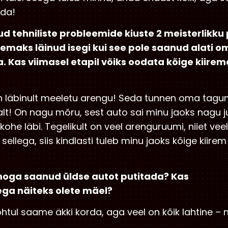
ida!
d tehniliste probleemide kiuste 2 meisterlikku
remaks läinud isegi kui see pole saanud alati o
. Kas viimasel etapil võiks oodata kõige kiirem
 läbinult meeletu arengu! Seda tunnen oma tagumik
lt! On nagu mõru, sest auto sai minu jaoks nagu ju
he läbi. Tegelikult on veel arenguruumi, niiet veel 
sellega, siis kindlasti tuleb minu jaoks kõige kiire
moga saanud üldse autot putitada? Kas
ga näiteks olete mäel?
htul saame äkki korda, aga veel on kõik lahtine – n