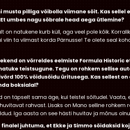
ni musta pilliga võibolla viimane sõit. Kas sellel
Et umbes nagu sõbrale head aega ütlemine?
lt on natukene kurb küll, aga veel pole kõik. Korral
i viin ta viimast korda Pärnusse! Te olete seal koh
ekend on võrreldes eelmiste Formula Historic 
natuke teistsugune. Tegu on rohkem sellise aut
niivõrd 100% võidusõidu üritusega. Kas sellest o
nda boksialal?
 on täpselt sama äge, kui teistel sõitudel. Vaata,
huvitavat rahvast. Lisaks on Mano selline rohkem 
dud. Iga aasta on see hästi huvitav ja mõnus olnu
 finalel juhtuma, et Ekke ja Simmo sõidaksid k