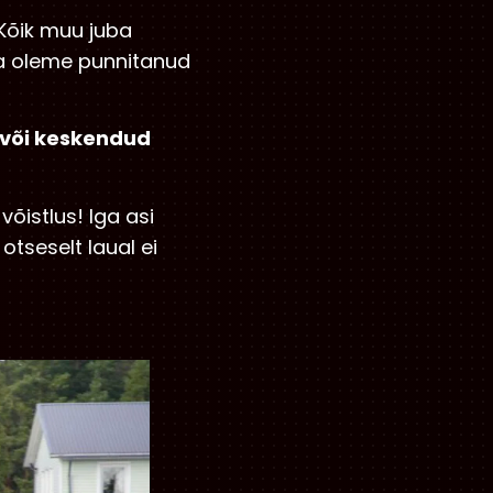
 Kõik muu juba
ta oleme punnitanud
 või keskendud
õistlus! Iga asi
otseselt laual ei