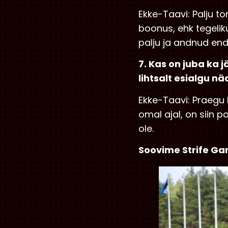
Ekke-Taavi: Palju t
boonus, ehk tegeli
palju ja andnud enda
7. Kas on juba ka
lihtsalt esialgu n
Ekke-Taavi: Praegu k
omal ajal, on siin p
ole.
Soovime Strife Ga