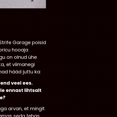
Strife Garage poisid
oricu hooaja
egu on olnud ühe
a, et viimanegi
nad hääd juttu ka:
kend veel ees.
le ennast lihtsalt
ke?
aga arvan, et mingit
 samas seda tehas