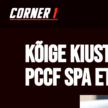
Kõige kius
PCCF Spa e