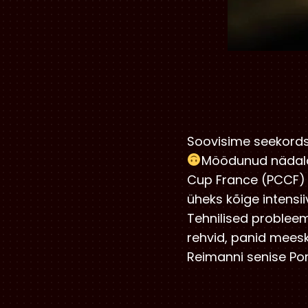
Soovisime seekordse
Möödunud nädala
Cup France (PCCF) 
üheks kõige intens
Tehnilised probleem
rehvid, panid meesk
Reimanni senise Por