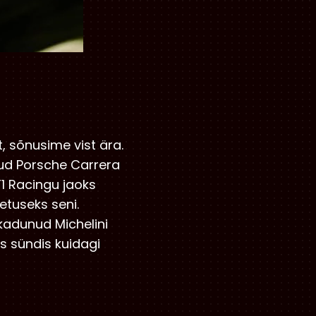
, sõnusime vist ära.
ud Porsche Carrera
1 Racingu jaoks
tuseks seni.
kadunud Michelini
s sündis kuidagi