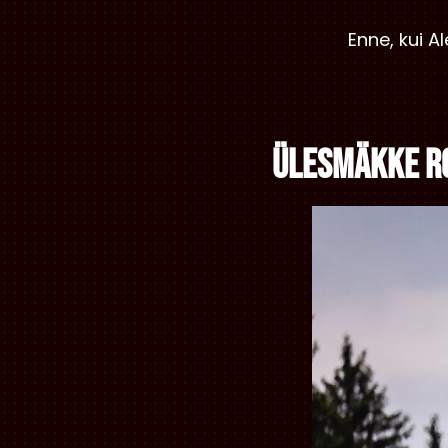
Enne, kui Al
Ülesmäkke r