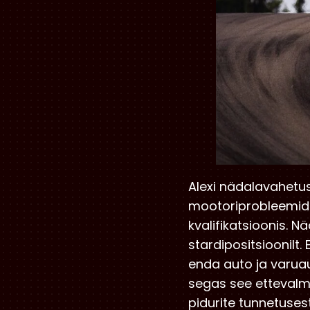
Alexi nädalavahetus
mootoriprobleemid. E
kvalifikatsioonis. N
stardipositsioonilt.
enda auto ja varuau
segas see ettevalmis
pidurite tunnetusest