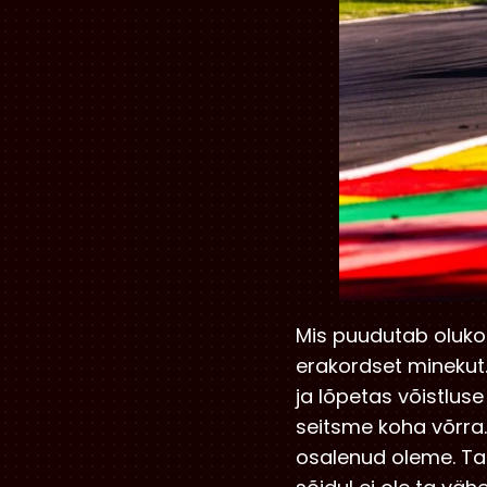
Mis puudutab oluko
erakordset minekut.
ja lõpetas võistlu
seitsme koha võrra.
osalenud oleme. Ta