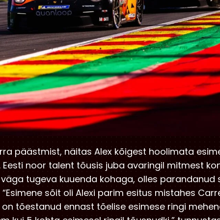
rra päästmist, näitas Alex kõigest hoolimata esim
 Eesti noor talent tõusis juba avaringil mitmest 
se väga tugeva kuuenda kohaga, olles parandanud s
 “Esimene sõit oli Alexi parim esitus mistahes Carr
 on tõestanud ennast tõelise esimese ringi mehena