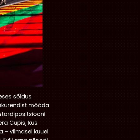
eses sõidus
konkurendist mööda
tardipositsiooni
era Cupis, kus
 – viimasel kuuel