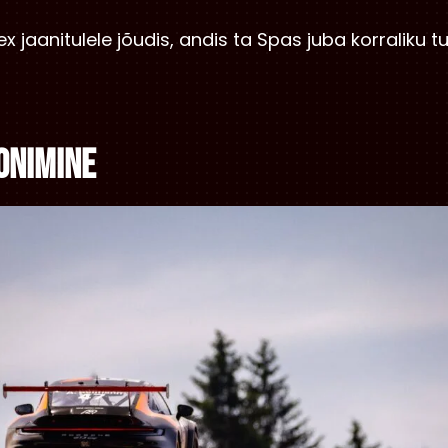
ex jaanitulele jõudis, andis ta Spas juba korraliku t
onimine