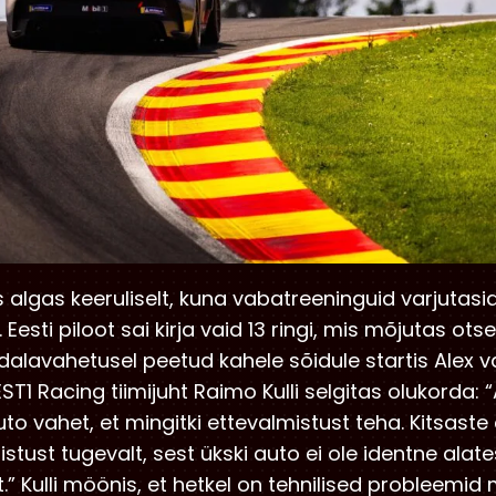
 algas keeruliselt, kuna vabatreeninguid varjutas
esti piloot sai kirja vaid 13 ringi, mis mõjutas ots
ädalavahetusel peetud kahele sõidule startis Alex vas
 EST1 Racing tiimijuht Raimo Kulli selgitas olukorda
to vahet, et mingitki ettevalmistust teha. Kitsaste
tust tugevalt, sest ükski auto ei ole identne alate
.” Kulli möönis, et hetkel on tehnilised probleemid 