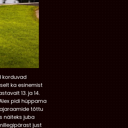
id korduvad
eselt ka esinemist
tavalt 13. ja 14.
: “Alex pidi hüppama
 ajaraamide tõttu
s näiteks juba
millegipärast just