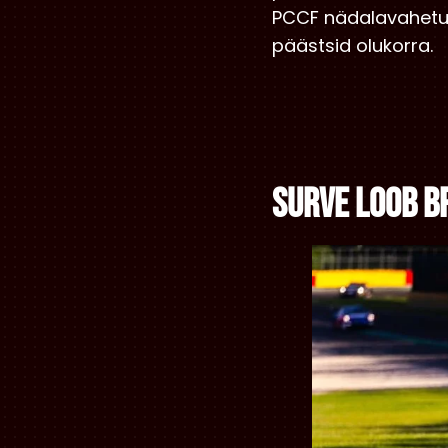
PCCF nädalavahetus
päästsid olukorra.
Surve loob b