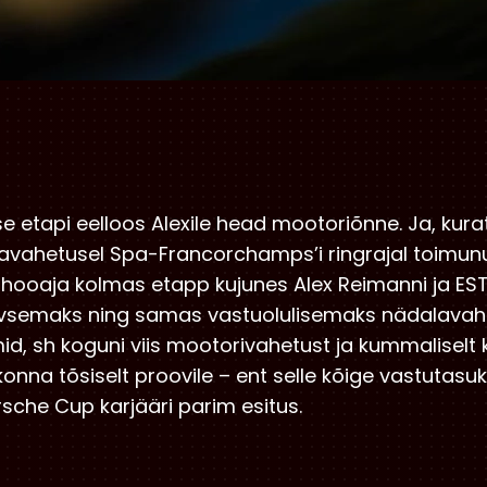
 etapi eelloos Alexile head mootoriõnne. Ja, kurat
vahetusel Spa-Francorchamps’i ringrajal toimun
hooaja kolmas etapp kujunes Alex Reimanni ja EST
iivsemaks ning samas vastuolulisemaks nädalavahe
id, sh koguni viis mootorivahetust ja kummaliselt 
onna tõsiselt proovile – ent selle kõige vastutasuk
sche Cup karjääri parim esitus.