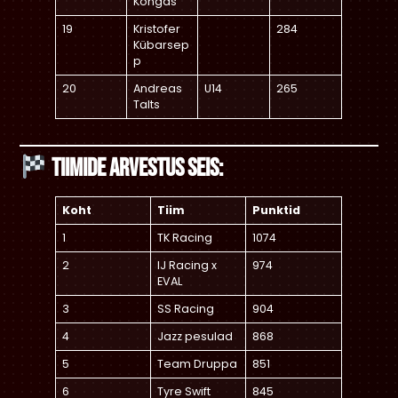
Kongas
19
Kristofer
284
Kübarsep
p
20
Andreas
U14
265
Talts
Tiimide arvestus seis:
Koht
Tiim
Punktid
1
TK Racing
1074
2
IJ Racing x
974
EVAL
3
SS Racing
904
4
Jazz pesulad
868
5
Team Druppa
851
6
Tyre Swift
845