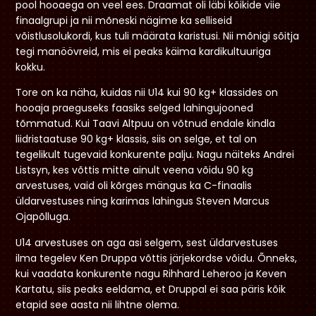
pool hooaega on veel ees. Draamat oli läbi kõikide viie
finaalgrupi ja nii mõneski nägime ka selliseid
võistlusolukordi, kus tuli määrata karistusi. Nii mõnigi sõitja
tegi manöövreid, mis ei peaks käima kardikultuuriga
kokku.
Tore on ka näha, kuidas nii U14 kui 90 kg+ klassides on
hooaja praeguseks faasiks selged lahingujooned
tõmmatud. Kui Taavi Altpuu on võtnud endale kindla
liidristaatuse 90 kg+ klassis, siis on selge, et tal on
tegelikult tugevaid konkurente palju. Nagu näiteks Andrei
Listsyn, kes võttis mitte ainult veena võidu 90 kg
arvestuses, vaid oli kõrges mängus ka C-finaalis
üldarvestuses ning karimas lahingus Steven Marcus
Ojapõlluga.
U14 arvestuses on aga asi selgem, sest üldarvestuses
ilma tegelev Ken Druppa võttis järjekordse võidu. Õnneks,
kui vaadata konkurente nagu Rihhard Leheroo ja Keven
Kartatu, siis peaks eeldama, et Druppal ei saa päris kõik
etapid see aasta nii lihtne olema.