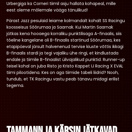
Urbergiga ka Corneri tiimil asju hallata kohapeal, mille
eest oleme mõlemale vääga tänulikud!
Pärast Jazz pesulaid leiame kolmandalt kohalt SS Racingu
koosseisus Sõõrumaa ja Saarnak. Kui Martin Saarnak
jätkas kena hooaega korraliku punktilisaga A-finaalis, siis
tõeline kangelane oli B-finaalis startinud Sõõrumaa, kes
etapipäeval järsult halvenenud tervise kiuste võttis ikkagi
B-finaalis stardi ja tegi vajaliku ühe ringi, et kindlustada
endale ja tiimile B-finaalist ülivajalikud punktid. Runner-up
teisel kohal on juba Risto ja Kristo Kappet IJ Racing X EVAL
tiimi pilootidena. Kes on aga tiimide tabeli liidrid? Nooh,
tundub, et TK Racingu vastu peab tänavu midagi erilist
tegema.
Tammann ja Kärsin jätkavad