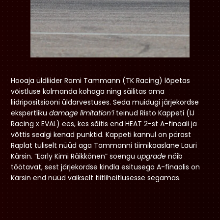
Hooaja üldliider Romi Tammann (TK Racing) lõpetas
võistluse kolmanda kohaga ning säilitas oma
liidripositsiooni üldarvestuses. Seda muidugi järjekordse
ekspertliku
damage limitation’i
teinud Risto Kappeti (IJ
Racing x EVAL) ees, kes sõitis end HEAT 2-st A-finaali ja
võttis sealgi kenad punktid. Kappeti kannul on pärast
Raplat tuliselt nüüd aga Tammanni tiimikaaslane Lauri
Kärsin. “Early Kimi Räikkönen” soengu
upgrade
näib
töötavat, sest järjekordse kindla esitusega A-finaalis on
Kärsin end nüüd vaikselt tiitliheitlusesse segamas.