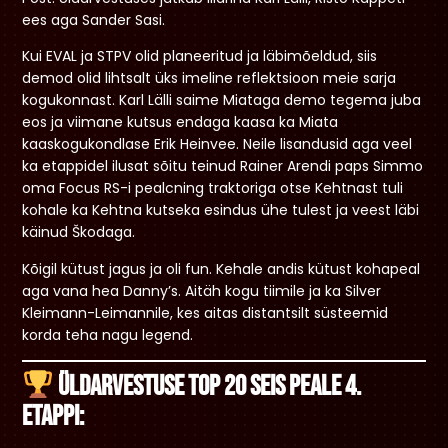
ees aga Sander Sasi.
Kui EVAL ja STPV olid planeeritud ja läbimõeldud, siis
demod olid lihtsalt üks imeline reflektsioon meie sarja
kogukonnast. Karl Lälli saime Miataga demo tegema juba
eos ja viimane kutsus endaga kaasa ka Miata
kaaskogukondlase Erik Heinvee. Neile lisandusid aga veel
ka etappidel ilusat sõitu teinud Rainer Arendi paps Simmo
oma Focus RS-i pealcning traktoriga otse Kehtnast tuli
kohale ka Kehtna kutseka esindus ühe tulest ja veest läbi
käinud Škodaga.
Kõigil kütust jagus ja oli fun. Kehale andis kütust kohapeal
aga vana hea Danny’s. Aitäh kogu tiimile ja ka Silver
Kleimann-Leimannile, kes aitas distantsilt süsteemid
korda teha nagu legend.
Üldarvestuse TOP 20 seis peale 4.
etappi: