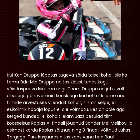
Kui Ken Druppa lõpetas tugeva sõidu teisel kohal, siis ka
tema õde Mia Druppa näitas klassi, tehes kogu
võistluspäeva kiireima ringi. Team Druppa on jätkuvalt
üks sarja põnevamaid kooslusi ja kui hetkel leiame nad
tiimide arvestuses viiendalt kohalt, siis on selge, et
esikolmik hooaja lõpus ei ole võimatu. Ees on pole aga
kerged kunded. 4. kohalt leiam Jazz pesulad tiim
koosseisus Raplas A-finaali jõudnud Sander Mel Melikovi ja
esimest korda Raplas sõitnud ning B finaali võitnud Lukas
Targaga. Tark kusjuures aitas koos vana hea Raul