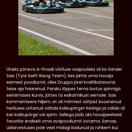
Üheks põneva A-finaali võitluse osapooleks oli ka Sander
Sasi (Tyre Swift Racig Team), kes jahtis oma hooaja
esimest poodiumit, olles Druppa järel kvalifikatsioonis
teise aja haaranud. Paraku lõppes tema lootus spinniga
eelviimases kurvis, jättes ta esikolmikust eemale. Sasi
kommenteeris hiljem, et oli mitmest sõitjast koosnenud
heitluses üritanud vältida kokkupõrget Kerbiga ja valida oli
kas kokkupõrge või spinn. Sellega jääb üks hooajaeelseid
favoriite endiselt oma avapoodiumit ootama. Samas,
üldarvestuses pole veel midagi kadunud ja rohkem kui