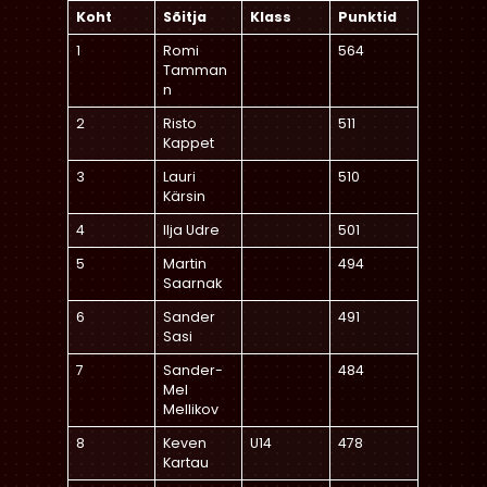
Koht
Sõitja
Klass
Punktid
1
Romi
564
Tamman
n
2
Risto
511
Kappet
3
Lauri
510
Kärsin
4
Ilja Udre
501
5
Martin
494
Saarnak
6
Sander
491
Sasi
7
Sander-
484
Mel
Mellikov
8
Keven
U14
478
Kartau