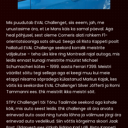
Mis puudutab EVAL Challenget, siis eeem, jah, me
unustasime ära, et Le Mans käis ka samal päeval. Aga
heal põhjusel, sest oleme Corneris alati rohkem F1-
orientatsiooniga sats olnud. Seega oli Risto Kappeti poolt
hallatud EVAL Challenge seekord korralik meistrite
väljakutse – teha üks kiire ring Montreali rajal autoga, mis
leidis ennast kunagi meistrite müürist Michael
Schumacheri kätes – 1999. aasta Ferrari F399. Meistri
väärilist sõitu tegi sellega aga ei keegi muu kui meie
etappi niisama sõpradega külastanud Markus Kajak, kes
võitis ka seekordse EVAL Challenge’i Silver Jõfferti ja Romi
Tammanni ees. Ehk meistrilt ikka meistri sõit.
STPV Challenge’i tõi Tõnu Taalimäe seekord aga kohale
kõik, mis auto seest leidis. Ehk challenge oli ära arvata
erinevad auto osad ning tunda lõhna ja välimuse järgi ära
erinevad auto vedelikud. Siin võttis kõrgeima skoori Jaak
Post. Üldarvestuses jätkab liidrina Karl Lälli, Risto Kappeti