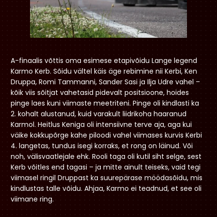
A-finaalis võttis oma esimese etapivõidu Lange legend
Karmo Kerb. Sõidu vältel käis äge rebimine nii Kerbi, Ken
Druppa, Romi Tammanni, Sander Sasi ja Ilja Udre vahel –
kõik viis sõitjat vahetasid pidevalt positsioone, hoides
pinge laes kuni viimaste meetriteni. Pinge oli kindlasti ka
2. kohalt alustanud, kuid varakult liidrikoha haaranud
Karmol. Heitlus Keniga oli intensiivne terve aja, aga kui
väike kokkupõrge kahe piloodi vahel viimases kurvis Kerbi
4. langetas, tundus isegi korraks, et rong on läinud. Või
noh, välisvaatlejale ehk. Rooli taga oli kutil siht selge, sest
Kerb võitles end tagasi – ja mitte ainult teiseks, vaid tegi
viimasel ringil Druppast ka suurepärase möödasõidu, mis
kindlustas talle võidu. Ahjaa, Karmo ei teadnud, et see oli
viimane ring.