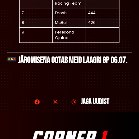
Racing Team
7
Ecosh
444
8
McBull
426
9
Perekond
–
Ojalad
Järgmisena ootab meid Laagri GP 06.07.
Jaga uudist