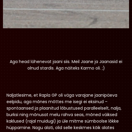
Aga head lähenevat jaani siis. Meil Jaane ja Jaanasid ei
olnud stardis. Aga näiteks Karmo oli. ;)
Naljatlesime, et Rapla GP oli väga varajane jaanipäeva
eelpidu, aga mõnes mõttes me isegi ei eksinud –
spontaansed ja plaanitud lõbustused paralleelselt, nalja,
burksi ning mõnusat melu rahva seas, mõned väiksed
kaklused (rajal muidugi) ja üle mitme sümboolse lõkke
hüppamine. Nagu alati, olid selle keskmes kõik alates