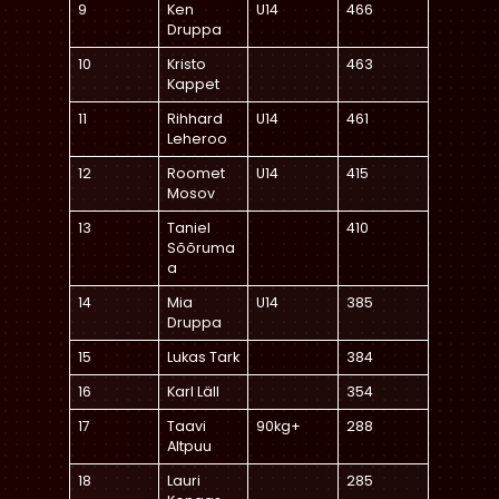
9
Ken
U14
466
Druppa
10
Kristo
463
Kappet
11
Rihhard
U14
461
Leheroo
12
Roomet
U14
415
Mosov
13
Taniel
410
Sõõruma
a
14
Mia
U14
385
Druppa
15
Lukas Tark
384
16
Karl Läll
354
17
Taavi
90kg+
288
Altpuu
18
Lauri
285