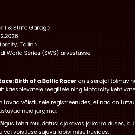
 1 & Strife Garage
02.2026
orcity, Tallinn
di World Series (SWS) arvestusse
ce: Birth of a Baltic Racer
on siserajal toimuv ho
 käesolevatele reeglitele ning Motorcity kehtivatel
innitavad võistlusele registreerudes, et nad on tut
ustuvad neid järgima.
n õigus teha muudatusi ajakavas ja korralduses, kui 
 või võistluse sujuva läbiviimise huvides.