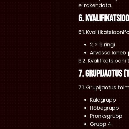
ei rakendata.
6. KVALIFIKATSIO
6.1. Kvalifikatsiooni
2 × 6 ringi
Arvesse läheb
6.2. Kvalifikatsioon
7. GRUPIJAOTUS (
7.1. Grupijaotus toi
Kuldgrupp
Hõbegrupp
Pronksgrupp
Grupp 4