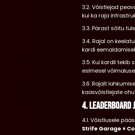
3.2. Võistlejad peav
kui ka raja infrastru
3.3. Pärast sõitu tul
3.4. Rajal on keelat
kardi eemaldamiseks
3.5. Kui kardil tekib
esimesel võimalusel
3.6. Rajalt lahkumi
kaasvõistlejate ohu
4. LEADERBOARD 
4.1. Võistlusele pä
Strife Garage × Co