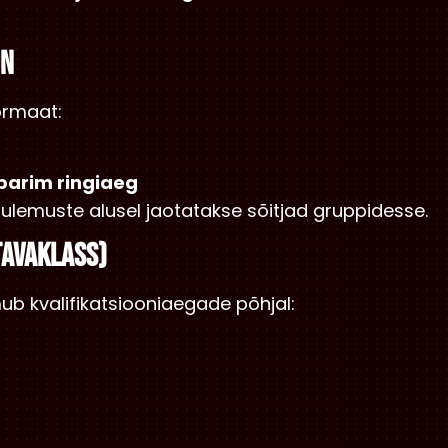
ON
formaat:
parim ringiaeg
i tulemuste alusel jaotatakse sõitjad gruppidesse.
TAVAKLASS)
mub kvalifikatsiooniaegade põhjal: