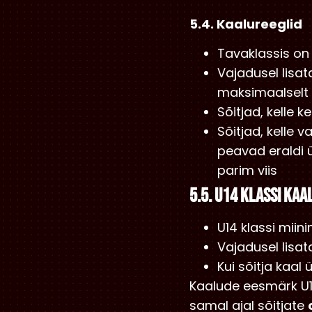
5.4. Kaalureeglid
Tavaklassis o
Vajadusel lisat
maksimaalselt
Sõitjad, kelle 
Sõitjad, kelle 
peavad eraldi 
parim viis
5.5. U14 klassi kaa
U14 klassi mii
Vajadusel lisat
Kui sõitja kaal
Kaalude eesmärk U1
samal ajal sõitjate