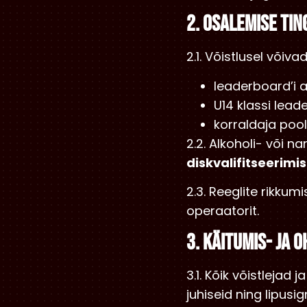
2. OSALEMISE TI
2.1. Võistlusel võiva
leaderboard’i a
U14 klassi lead
korraldaja poo
2.2. Alkoholi- või 
diskvalifitseerimi
2.3. Reeglite rikkum
operaatorit.
3. KÄITUMIS- JA 
3.1. Kõik võistlejad
juhiseid ning lipusig