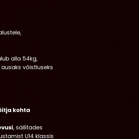
alustele,
lub alla 54kg,
 ausaks võistluseks
õitja kohta
vusi
, säilitades
sustamist U14 klassis