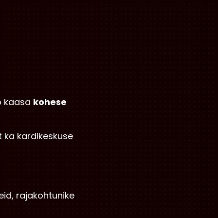
ob kaasa
kohese
st ka kardikeskuse
eid, rajakohtunike