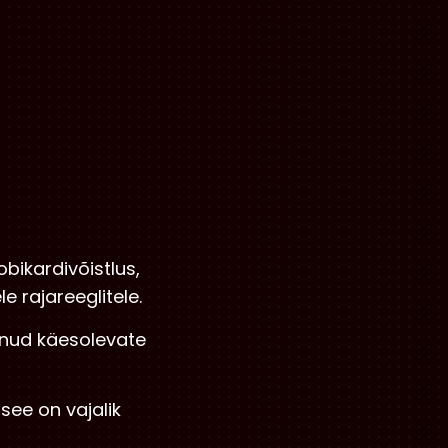
bikardivõistlus,
e rajareeglitele.
vunud käesolevate
see on vajalik