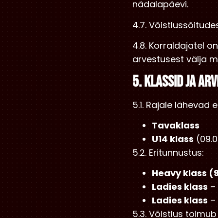
nädalapäevi.
4.7. Võistlussõitud
4.8. Korraldajatel o
arvestusest välja m
5. KLASSID JA AR
5.1. Rajale lähevad e
Tavaklass
U14 klass
(09.0
5.2. Eritunnustus:
Heavy klass (
Ladies klass
– 
Ladies klass
– 
5.3. Võistlus toimub