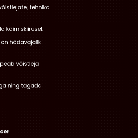
õistlejate, tehnika
da käimiskiirusel.
e on hädavajalik
, peab võistleja
sega ning tagada
acer