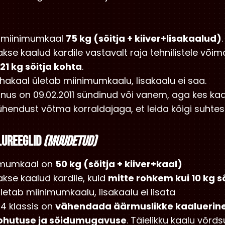
n miinimumkaal
75 kg (sõitja + kiiver+lisakaalud)
.
akse kaalud kardile vastavalt raja tehnilistele võim
21 kg sõitja kohta
.
kehakaal ületab miinimumkaalu, lisakaalu ei saa.
vanus on 09.02.2011 sündinud või vanem, aga kes kaa
ühendust võtma korraldajaga, et leida kõigi suhtes
lureeglid
(muudetud)
nimumkaal on
50 kg (sõitja + kiiver+kaal)
akse kaalud kardile, kuid
mitte rohkem kui 10 kg s
 ületab miinimumkaalu, lisakaalu ei lisata
4 klassis on
vähendada äärmuslikke kaaluerine
ohutuse ja sõidumugavuse
. Täielikku kaalu võrd