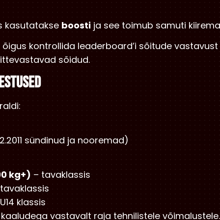
es kasutatakse
boosti
ja see toimub samuti kiirem
n õigus kontrollida leaderboard’i sõitude vastavust 
ittevastavad sõidud.
VESTUSED
raldi:
2.2011 sündinud ja nooremad)
90 kg+)
– tavaklassis
tavaklassis
U14 klassis
 kaaludega vastavalt raja tehnilistele võimalustele.