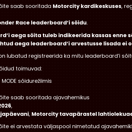
sõite saab sooritada
Motorcity kardikeskuses
, re
onder Race leaderboard’i sõidu
.
d’i aega sõita tuleb indikeerida kassas enne s
htud aega leaderboard’i arvestusse lisada ei ol
 on lubatud registreerida ka mitu leaderboard’i sõit
sõidud toimuvad:
 MODE sõidurežiimis
sõite saab sooritada ajavahemikus
.2026
,
japäevani
,
Motorcity tavapärastel lahtioleku
sõite ei arvestata väljaspool nimetatud ajavahemi