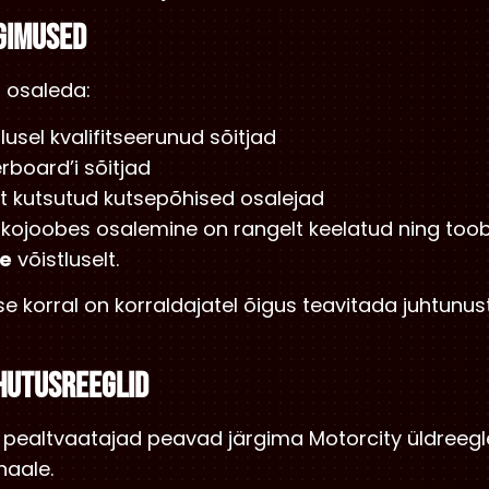
NGIMUSED
d osaleda:
lusel kvalifitseerunud sõitjad
erboard’i sõitjad
lt kutsutud kutsepõhised osalejad
narkojoobes osalemine on rangelt keelatud ning to
se
võistluselt.
ise korral on korraldajatel õigus teavitada juhtunu
OHUTUSREEGLID
 ja pealtvaatajad peavad järgima Motorcity üldreegl
naale.