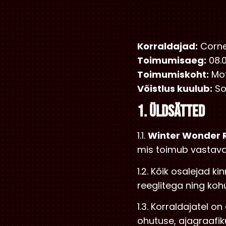
Korraldajad:
Corner
Toimumisaeg:
08.
Toimumiskoht:
Mot
Võistlus kuulub:
So
1. ÜLDSÄTTED
1.1.
Winter Wonder Ra
mis toimub vastavalt
1.2. Kõik osalejad k
reeglitega ning koh
1.3. Korraldajatel o
ohutuse, ajagraafiku