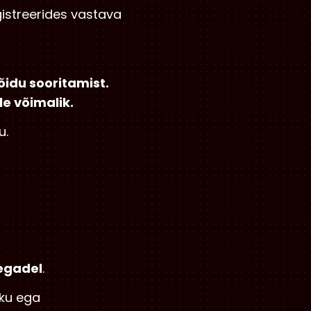
gistreerides vastava
õidu sooritamist.
e võimalik.
u.
aegadel
.
kku ega