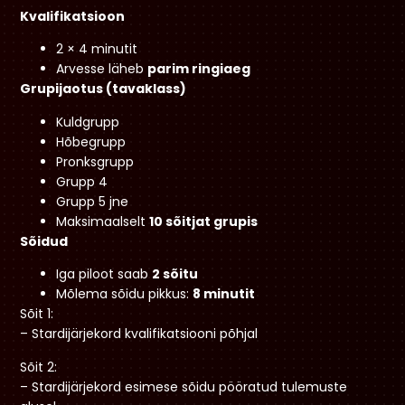
Kvalifikatsioon
2 × 4 minutit
Arvesse läheb
parim ringiaeg
Grupijaotus (tavaklass)
Kuldgrupp
Hõbegrupp
Pronksgrupp
Grupp 4
Grupp 5 jne
Maksimaalselt
10 sõitjat grupis
Sõidud
Iga piloot saab
2 sõitu
Mõlema sõidu pikkus:
8 minutit
Sõit 1:
– Stardijärjekord kvalifikatsiooni põhjal
Sõit 2:
– Stardijärjekord esimese sõidu pööratud tulemuste