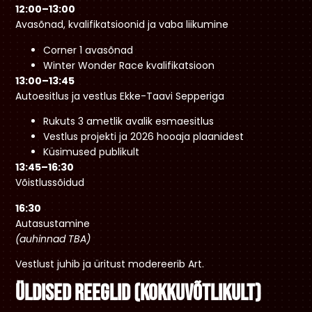
12:00–13:00
Avasõnad, kvalifikatsioonid ja vaba liikumine
Corner 1 avasõnad
Winter Wonder Race kvalifikatsioon
13:00–13:45
Autoesitlus ja vestlus Ekke-Taavi Sepperiga
Rukuts 3 ametlik avalik esmaesitlus
Vestlus projekti ja 2026 hooaja plaanidest
Küsimused publikult
13:45–16:30
Võistlussõidud
16:30
Autasustamine
(auhinnad TBA)
Vestlust juhib ja üritust modereerib Art.
Üldised reeglid (kokkuvõtlikult)