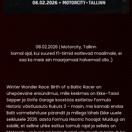
08.02.2026 | Motorcity, Tallinn
Samal ajal, kui suured F1-tiimid esitlevad maailmale, ei
saa ka meie siin maarjamaal halvemad olla ;)
Winter Wonder Race: Birth of a Baltic Racer on
ühepäevane erisündmus, mille keskmes on Ekke-Taavi
Sepper ja Strife Garage koostöös esitletav Formula
Historic võistlusauto Rukuts 3 – masin, mis kannab endas
Balti vormeliehituse pärandit ja millega läheb Ekke uuele
seiklusele 2026. aasta Formua Hisotric hooajal. Muidugi on
sobilik, et selline uhke esitlus toimub rajal ja selleks on