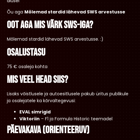
alusel
Õu aga
Mõlemad stardid lähevad SWS arvestusse
Oot aga mis värk SWS-iga?
Mõlemad stardid lähevad SWS arvestusse. :)
Osalustasu
75 € osaleja kohta
Mis veel head siis?
Lisaks võistlusele ja autoesitlusele pakub üritus publikule
ja osalejatele ka kõrvaltegevusi:
EVAL simrigid
Viktoriin
– F1 ja Formula Historic teemadel
Päevakava (orienteeruv)