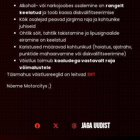
Alkoholi- või narkojoobes osalemine on
rangelt
keelatud
ja toob kaasa diskvalifitseerimise
Kõik osalejad peavad järgima raja ja kohtunike
juhiseid
Ohtlik sõit, tahtlik takistamine ja lipusignaalide
eiramine on keelatud
Karistused määravad kohtunikud (hoiatus, ajatrahv,
punktide mahaarvamine või diskvalifitseerimine)
Võistlus toimub
kaaludega vastavalt raja
võimalustele
Täismahus võistlusreeglid on leitvad
SIIT
Näeme Motorcitys ;)
Jaga uudist