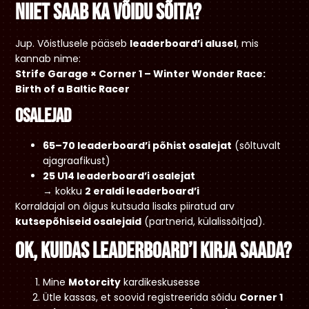
Niiet saab ka võidu sõita?
Jup. Võistlusele pääseb
leaderboard’i alusel
, mis
kannab nime:
Strife Garage × Corner 1 – Winter Wonder Race:
Birth of a Baltic Racer
Osalejad
65–70 leaderboard’i põhist osalejat
(sõltuvalt
ajagraafikust)
25 U14 leaderboard’i osalejat
→ kokku
2 eraldi leaderboard’i
Korraldajal on õigus kutsuda lisaks piiratud arv
kutsepõhiseid osalejaid
(partnerid, külalissõitjad).
Ok, kuidas leaderboard’i kirja saada?
Mine
Motorcity
kardikeskusesse
Ütle kassas, et soovid registreerida sõidu
Corner 1