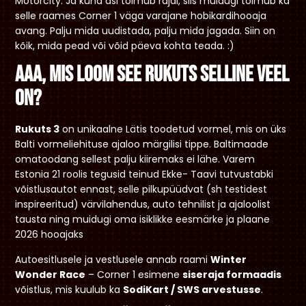
Motorcity. Ja kuna asi toimub rajal, siis muidugi toimub ka
selle raames Corner 1 väga varajane hobikardihooaja
avang. Palju mida uudistada, palju mida jagada. Siin on
kõik, mida pead või võid päeva kohta teada. :)
Aaa, mis loom see Rukuts selline veel
on?
Rukuts 3
on unikaalne Lätis toodetud vormel, mis on üks
Balti vormeliehituse ajaloo märgilisi tippe. Baltimaade
omatoodang sellest palju kiiremaks ei lähe. Varem
Estonia 21 roolis tegusid teinud Ekke- Taavi tutvustabki
võistlusautot ennast, selle pilkupüüdvat (sh testidest
inspireeritud) värvilahendus, auto tehnilist ja ajaloolist
tausta ning muidugi oma isiklikke eesmärke ja plaane
2026 hooajaks
Autoesitlusele ja vestlusele annab raami
Winter
Wonder Race
– Corner 1 esimene
siseraja formaadis
võistlus, mis kuulub ka
SodiKart / SWS arvestusse
.