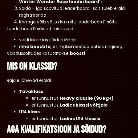
Winter Wonder Race leaderboard’i
Sõida – iga soovitud leaderboard’i sõit tuleb eraldi
registreerida
Korraga võib võtta ka mitu leaderboard’i sõitu
Leaderboard’i sõidud toimuvad:
veidi kiiremas sõidurežiimis
ilma boostita
, et maksimeerida puhas ringiaeg
Võistlussõitudes kasutatakse
boosti
Mis on klassid?
Rajale lähevad eraldi:
Tavaklass
eritunnustus
Heavy klassile (90 kg+)
eritunnustus
Ladies klassi võitjale
U14 klass
eritunnustus
Ladies U14 klassis
Aga kvalifikatsioon ja sõidud?